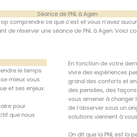
Séance de PNL à Agen
trop comprendre ce que c’est et vous n’avez aucun
ant de réserver une séance de PNL à Agen. Voici 
En fonction de votre de
rendre le temps
vivre des expériences pe
isse mieux vous
grand des conforts et en
e et ses enjeux.
des pensées, des façons d
vous amener à changer la
saire pour
de l’observer sous un angl
ctif que nous
solutions viennent à vous
On dit que la PNL est la p