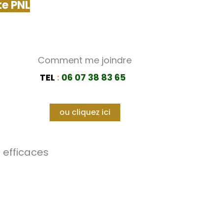
e PNL
Comment me joindre
TEL
:
06 07 38 83 65
ou cliquez ici
 efficaces