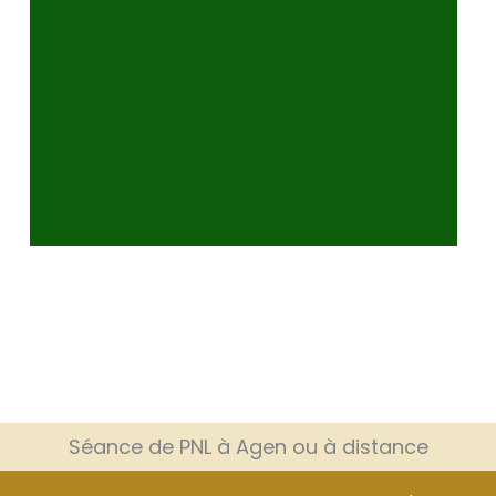
t
Séance de PNL à Agen ou à distance