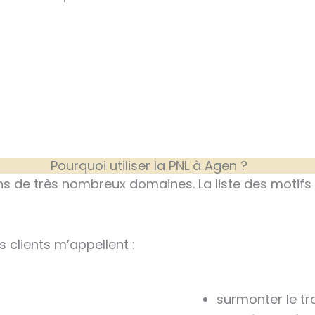
Pourquoi utiliser la PNL à Agen ?
ans de très nombreux domaines. La liste des motif
 clients m’appellent :
surmonter le tr