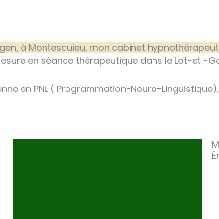
Agen, à Montesquieu, mon cabinet hypnothérapeute
sure en séance thérapeutique dans le Lot-et -G
enne en PNL ( Programmation-Neuro-Linguistique), 
M
É