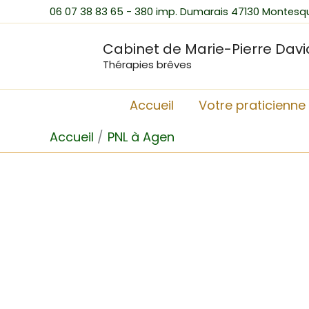
Aller
06 07 38 83 65 - 380 imp. Dumarais 47130 Montesq
au
Cabinet de Marie-Pierre Dav
contenu
Thérapies brêves
Accueil
Votre praticienne
Accueil
PNL à Agen