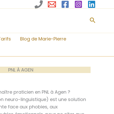
Recher
Tarifs
Blog de Marie-Pierre
PNL À AGEN
ître praticien en PNL à Agen ?
 neuro-linguistique) est une solution
nte face aux phobies, aux