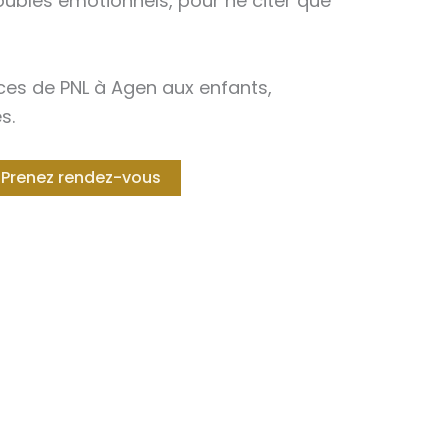
ubles émotionnels, pour ne citer que
es de PNL à Agen aux enfants,
s.
Prenez rendez-vous