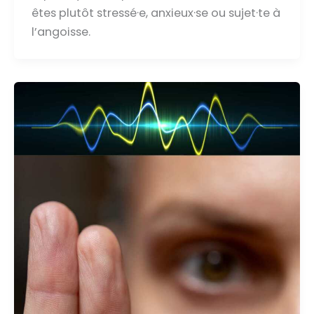
êtes plutôt stressé·e, anxieux·se ou sujet·te à
l’angoisse.