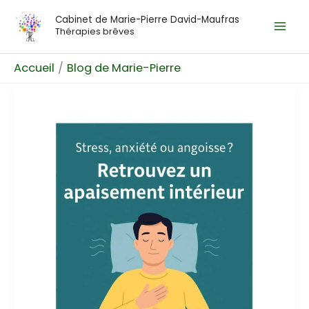
Aller
Mai
Cabinet de Marie-Pierre David-Maufras
au
Thérapies brêves
Men
contenu
Accueil
Blog de Marie-Pierre