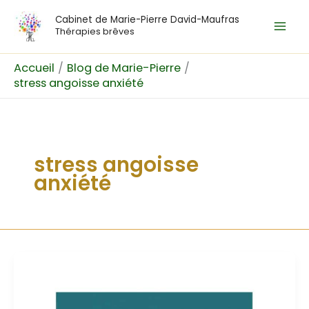
Aller
Mai
Cabinet de Marie-Pierre David-Maufras
au
Thérapies brêves
Men
contenu
Accueil
Blog de Marie-Pierre
stress angoisse anxiété
stress angoisse
anxiété